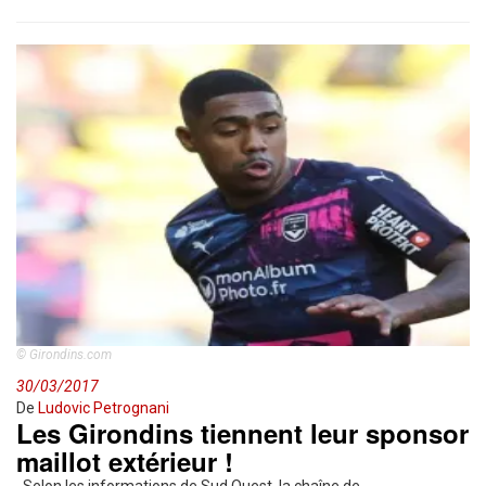
© Girondins.com
30/03/2017
De
Ludovic Petrognani
Les Girondins tiennent leur sponsor
maillot extérieur !