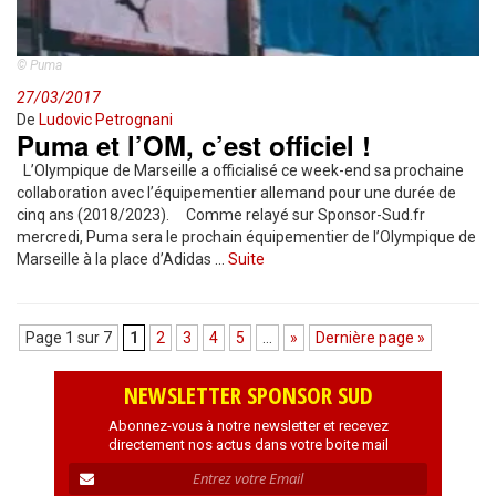
© Puma
27/03/2017
De
Ludovic Petrognani
Puma et l’OM, c’est officiel !
L’Olympique de Marseille a officialisé ce week-end sa prochaine
collaboration avec l’équipementier allemand pour une durée de
cinq ans (2018/2023). Comme relayé sur Sponsor-Sud.fr
mercredi, Puma sera le prochain équipementier de l’Olympique de
Marseille à la place d’Adidas …
Suite
Page 1 sur 7
1
2
3
4
5
…
»
Dernière page »
NEWSLETTER SPONSOR SUD
Abonnez-vous à notre newsletter et recevez
directement nos actus dans votre boite mail