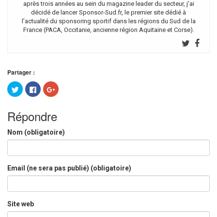
après trois années au sein du magazine leader du secteur, j’ai
décidé de lancer Sponsor-Sud.fr, le premier site dédié à
l’actualité du sponsoring sportif dans les régions du Sud de la
France (PACA, Occitanie, ancienne région Aquitaine et Corse).
Partager :
Cliquez
Cliquez
Cliquez
pour
pour
pour
partager
partager
partager
sur
sur
sur
Twitter(ouvre
Facebook(ouvre
Google+
Répondre
dans
dans
(ouvre
une
une
dans
nouvelle
nouvelle
une
Nom (obligatoire)
fenêtre)
fenêtre)
nouvelle
fenêtre)
Email (ne sera pas publié) (obligatoire)
Site web