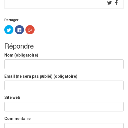
Partager :
Cliquez
Cliquez
Cliquez
pour
pour
pour
partager
partager
partager
sur
sur
sur
Twitter(ouvre
Facebook(ouvre
Google+
Répondre
dans
dans
(ouvre
une
une
dans
nouvelle
nouvelle
une
Nom (obligatoire)
fenêtre)
fenêtre)
nouvelle
fenêtre)
Email (ne sera pas publié) (obligatoire)
Site web
Commentaire