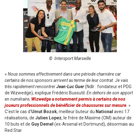
© Intersport Marseille
«
Nous sommes effectivement dans une période charnière car
certains de nos sponsors arrivent au terme de leur contrat. Je vais
très rapidement rencontrer
Jean-Luc Guer
(Ndlr : fondateur et PDG
de Wizwedge), explique Frédéric Bussutil.
En dehors de son apport
en numéraire,
Wizwedge a notamment permis à certains de nos
joueurs professionnels de bénéficier de chaussures sur mesure
.
»
C’est le cas d’
Umut Bozok
, meilleur buteur du
National
avec 17
réalisations, de
Julien Lopez
, le frère de Maxime (OM) auteur de
10 buts et de
Guy Demel
(ex-Arsenal et Dortmund), désormais au
Red Star.