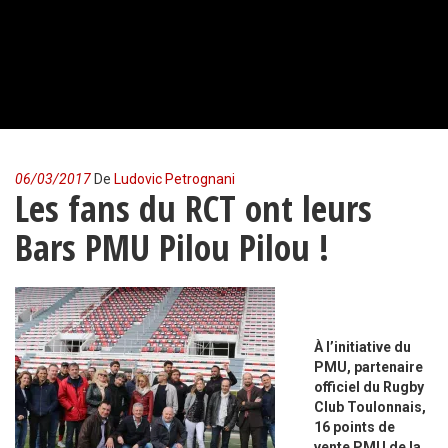
06/03/2017
De
Ludovic Petrognani
Les fans du RCT ont leurs
Bars PMU Pilou Pilou !
À l’initiative du
PMU, partenaire
officiel du Rugby
Club Toulonnais,
16 points de
vente PMU de la