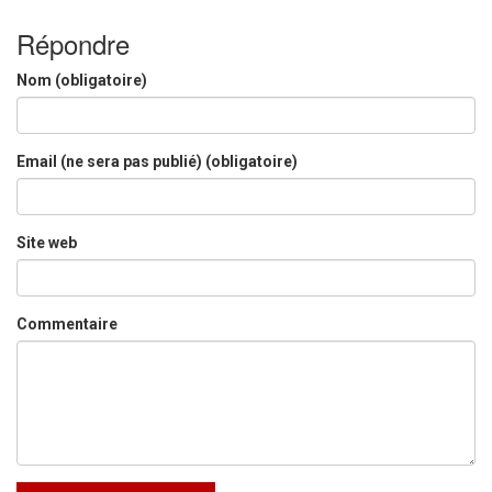
partager
partager
partager
sur
sur
sur
Twitter(ouvre
Facebook(ouvre
Google+
Répondre
dans
dans
(ouvre
une
une
dans
nouvelle
nouvelle
une
Nom (obligatoire)
fenêtre)
fenêtre)
nouvelle
fenêtre)
Email (ne sera pas publié) (obligatoire)
Site web
Commentaire