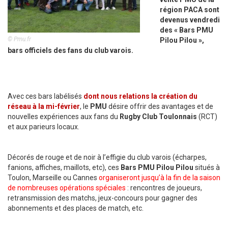
région PACA sont
devenus vendredi
des « Bars PMU
© Pmu.fr
Pilou Pilou »,
bars officiels des fans du club varois.
Avec ces bars labélisés
dont nous relations la création du
réseau à la mi-février
, le
PMU
désire offrir des avantages et de
nouvelles expériences aux fans du
Rugby Club Toulonnais
(RCT)
et aux parieurs locaux.
Décorés de rouge et de noir à l’effigie du club varois (écharpes,
fanions, affiches, maillots, etc), ces
Bars PMU Pilou Pilou
situés à
Toulon, Marseille ou Cannes
organiseront jusqu’à la fin de la saison
de nombreuses opérations spéciales
: rencontres de joueurs,
retransmission des matchs, jeux-concours pour gagner des
abonnements et des places de match, etc.