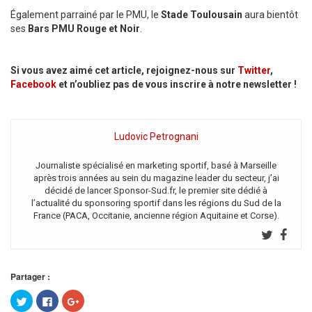
Également parrainé par le PMU, le
Stade Toulousain
aura bientôt
ses
Bars PMU Rouge et Noir
.
Si vous avez aimé cet article, rejoignez-nous sur
Twitter
,
Facebook
et n’oubliez pas de vous inscrire à notre newsletter !
Ludovic Petrognani
Journaliste spécialisé en marketing sportif, basé à Marseille
après trois années au sein du magazine leader du secteur, j’ai
décidé de lancer Sponsor-Sud.fr, le premier site dédié à
l’actualité du sponsoring sportif dans les régions du Sud de la
France (PACA, Occitanie, ancienne région Aquitaine et Corse).
Partager :
Cliquez
Cliquez
Cliquez
pour
pour
pour