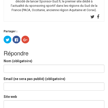
décidé de lancer Sponsor-Sud.fr, le premier site dédié à
l’actualité du sponsoring sportif dans les régions du Sud de la
France (PACA, Occitanie, ancienne région Aquitaine et Corse).
Partager :
Cliquez
Cliquez
Cliquez
pour
pour
pour
partager
partager
partager
sur
sur
sur
Twitter(ouvre
Facebook(ouvre
Google+
Répondre
dans
dans
(ouvre
une
une
dans
nouvelle
nouvelle
une
Nom (obligatoire)
fenêtre)
fenêtre)
nouvelle
fenêtre)
Email (ne sera pas publié) (obligatoire)
Site web