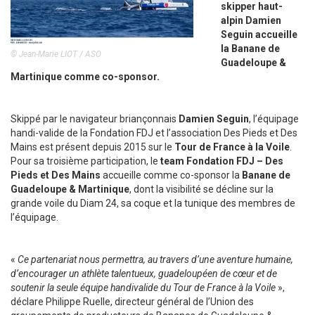
skipper haut-
alpin Damien
Seguin accueille
la Banane de
© Jean-Marie LIOT / ASO
Guadeloupe &
Martinique comme co-sponsor.
Skippé par le navigateur briançonnais
Damien Seguin
, l’équipage
handi-valide de la Fondation FDJ et l’association Des Pieds et Des
Mains est présent depuis 2015 sur le
Tour de France à la Voile
.
Pour sa troisième participation, le
team Fondation FDJ – Des
Pieds et Des Mains
accueille comme co-sponsor la
Banane de
Guadeloupe & Martinique
, dont la visibilité se décline sur la
grande voile du Diam 24, sa coque et la tunique des membres de
l’équipage.
«
Ce partenariat nous permettra, au travers d’une aventure humaine,
d’encourager un athlète talentueux, guadeloupéen de cœur et de
soutenir la seule équipe handivalide du Tour de France à la Voile
»,
déclare Philippe Ruelle, directeur général de l’Union des