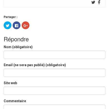
Partager :
Cliquez
Cliquez
Cliquez
pour
pour
pour
partager
partager
partager
sur
sur
sur
Twitter(ouvre
Facebook(ouvre
Google+
Répondre
dans
dans
(ouvre
une
une
dans
nouvelle
nouvelle
une
Nom (obligatoire)
fenêtre)
fenêtre)
nouvelle
fenêtre)
Email (ne sera pas publié) (obligatoire)
Site web
Commentaire