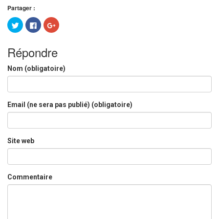
Partager :
Cliquez
Cliquez
Cliquez
pour
pour
pour
partager
partager
partager
sur
sur
sur
Twitter(ouvre
Facebook(ouvre
Google+
Répondre
dans
dans
(ouvre
une
une
dans
nouvelle
nouvelle
une
Nom (obligatoire)
fenêtre)
fenêtre)
nouvelle
fenêtre)
Email (ne sera pas publié) (obligatoire)
Site web
Commentaire