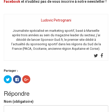
Facebook
et n’oubliez pas de vous inscrire à notre newsletter !
Ludovic Petrognani
Journaliste spécialisé en marketing sportif, basé à Marseille
après trois années au sein du magazine leader du secteur, j’ai
décidé de lancer Sponsor-Sud.fr, le premier site dédié à
l’actualité du sponsoring sportif dans les régions du Sud de la
France (PACA, Occitanie, ancienne région Aquitaine et Corse).
Partager :
Cliquez
Cliquez
Cliquez
pour
pour
pour
partager
partager
partager
sur
sur
sur
Twitter(ouvre
Facebook(ouvre
Google+
Répondre
dans
dans
(ouvre
une
une
dans
nouvelle
nouvelle
une
Nom (obligatoire)
fenêtre)
fenêtre)
nouvelle
fenêtre)