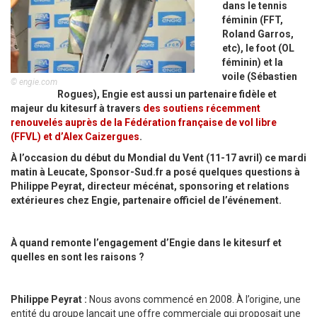
dans le tennis
féminin (FFT,
Roland Garros,
etc), le foot (OL
féminin) et la
voile (Sébastien
© engie.com
Rogues), Engie est aussi un partenaire fidèle et
majeur du kitesurf à travers
des soutiens récemment
renouvelés auprès de la Fédération française de vol libre
(FFVL) et d’Alex Caizergues
.
À l’occasion du début du Mondial du Vent (11-17 avril) ce mardi
matin à Leucate, Sponsor-Sud.fr a posé quelques questions à
Philippe Peyrat, directeur mécénat, sponsoring et relations
extérieures chez Engie, partenaire officiel de l’événement.
À quand remonte l’engagement d’Engie dans le kitesurf et
quelles en sont les raisons ?
Philippe Peyrat :
Nous avons commencé en 2008. À l’origine, une
entité du groupe lançait une offre commerciale qui proposait une