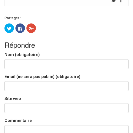
Partager :
Cliquez
Cliquez
Cliquez
pour
pour
pour
partager
partager
partager
sur
sur
sur
Twitter(ouvre
Facebook(ouvre
Google+
Répondre
dans
dans
(ouvre
une
une
dans
nouvelle
nouvelle
une
Nom (obligatoire)
fenêtre)
fenêtre)
nouvelle
fenêtre)
Email (ne sera pas publié) (obligatoire)
Site web
Commentaire