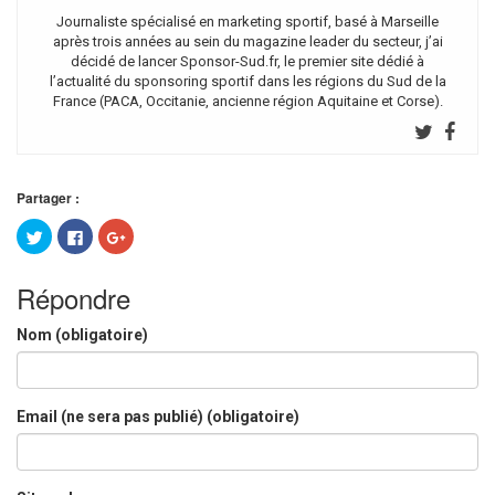
Journaliste spécialisé en marketing sportif, basé à Marseille
après trois années au sein du magazine leader du secteur, j’ai
décidé de lancer Sponsor-Sud.fr, le premier site dédié à
l’actualité du sponsoring sportif dans les régions du Sud de la
France (PACA, Occitanie, ancienne région Aquitaine et Corse).
Partager :
Cliquez
Cliquez
Cliquez
pour
pour
pour
partager
partager
partager
sur
sur
sur
Twitter(ouvre
Facebook(ouvre
Google+
Répondre
dans
dans
(ouvre
une
une
dans
nouvelle
nouvelle
une
Nom (obligatoire)
fenêtre)
fenêtre)
nouvelle
fenêtre)
Email (ne sera pas publié) (obligatoire)